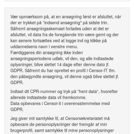
Vær opmærksom på, at en ansøgning først er afsluttet, når
der er trykket på ”indsend ansøgning" på sidste trin.
Såfremt ansøgningsskemaet forlades uden at det er
afsluttet, vil data fra de foregående trin være gemt og der
kan senere fortsættes ved at logge ind og klikke på
uddannelsens navn i venstre menu.
Færdiggøres din ansøgning ikke inden
ansøgningsperiodens udløb, vil den, og alle indtastede
oplysninger, blive slettet 14 dage efter denne dato jf.
GDPR. Såfremt du har oprettet en profil i Censor-IT ifm.
den påbegyndte ansøgning, vil denne også blive slettet jf.
GDPR.
Indtast dit CPR-nummer og tryk på ”hent data”, hvorefter
allerede indtastede data vil fremkomme.
Data opbevares i Censor-it i overensstemmelse med
GDPR.
Jeg giver mit samtykke til, at Censorsekretariatet må
opbevare de personoplysninger der fremgår af min
brugerprofil, samt samtykke til mine personoplysninger