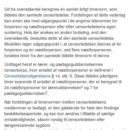
Ud fra ovenstående beregnes én samlet årligt timenorm, som
tildeles den samlede censorledelse. Fordelingen af dette vederlag
kan enten ske med udgangspunkt i de angivne tidsnormer for
forperson og næstforperson eller efter censorledelsens egen
vurdering. Hvis der ønskes en anden fordeling, end den
ovenstående, besluttes dette af den samlede censorledelse.
Modellen tager udgangspunkt i, at censorledelsen dannes af én
forperson og én næstforperson, ved flere næstforpersoner,
fordeles timer fra den samlede tildelte timenorm til denne.
Undtaget heraf er lærer- og pædagoguddannelsernes
censorkorps, hvor antallet af næstforpersoner er defineret i
Censorbekendtgørelsens
§ 14, stk. 5. Disse tildeles yderligere
timer svarende til antallet af næstforpersoner, der er beregnet til
2
24 næstforpersoner for læreruddannelsen
og 7 for
3
pædagoguddannelsen
.
Når fordelingen af timenormen mellem censorledelsens
medlemmer er fastlagt, er den gældende for hele den fireårige
beskikkelsesperiode, og kan kun ændres i tilfælde af særlige
omstændigheder, såsom nyvalg til censorledelsen eller
længerevarende sygdom.