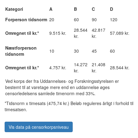
Kategori
A
B
C
D
Forperson tidsnorm
20
60
90
120
28.544
42.817
Omregnet til kr.*
9.515 kr.
57.089 kr.
kr.
kr.
Næstforperson
10
30
45
60
tidsnorm
14.272
21.408
Omregnet til kr.*
4.757 kr.
28.544 kr.
kr.
kr.
Ved korps der fra Uddannelses- og Forskningsstyrelsen er
bestemt til at varetage mere end en uddannelse øges
censorledelsens samlede timenorm med 33%.
*Tidsnorm x timesats (475,74 kr.) Beløb reguleres årligt i forhold til
timesatsen.
Vis data på censorkorpsniveau