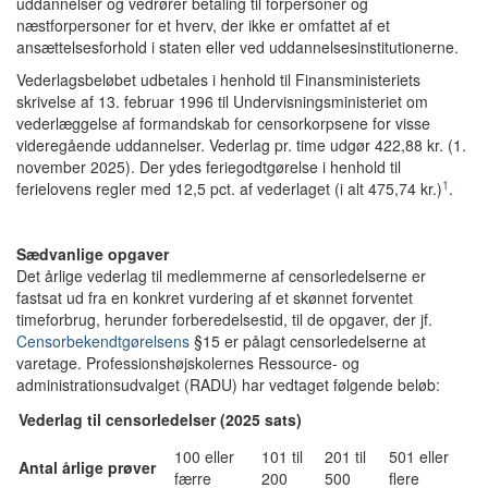
uddannelser og vedrører betaling til forpersoner og
næstforpersoner for et hverv, der ikke er omfattet af et
ansættelsesforhold i staten eller ved uddannelsesinstitutionerne.
Vederlagsbeløbet udbetales i henhold til Finansministeriets
skrivelse af 13. februar 1996 til Undervisningsministeriet om
vederlæggelse af formandskab for censorkorpsene for visse
videregående uddannelser. Vederlag pr. time udgør 422,88 kr. (1.
november 2025). Der ydes feriegodtgørelse i henhold til
1
ferielovens regler med 12,5 pct. af vederlaget (i alt 475,74 kr.)
.
Sædvanlige opgaver
Det årlige vederlag til medlemmerne af censorledelserne er
fastsat ud fra en konkret vurdering af et skønnet forventet
timeforbrug, herunder forberedelsestid, til de opgaver, der jf.
Censorbekendtgørelsens
§15 er pålagt censorledelserne at
varetage. Professionshøjskolernes Ressource- og
administrationsudvalget (RADU) har vedtaget følgende beløb:
Vederlag til censorledelser (2025 sats)
100 eller
101 til
201 til
501 eller
Antal årlige prøver
færre
200
500
flere