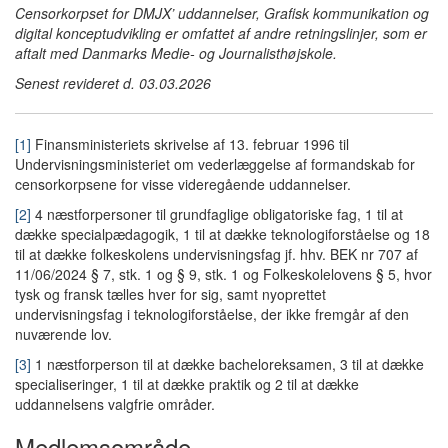
Censorkorpset for DMJX’ uddannelser, Grafisk kommunikation og
digital konceptudvikling er omfattet af andre retningslinjer, som er
aftalt med Danmarks Medie- og Journalisthøjskole.
Senest revideret d. 03.03.2026
[1]
Finansministeriets skrivelse af 13. februar 1996 til
Undervisningsministeriet om vederlæggelse af formandskab for
censorkorpsene for visse videregående uddannelser.
[2]
4 næstforpersoner til grundfaglige obligatoriske fag, 1 til at
dække specialpædagogik, 1 til at dække teknologiforståelse og 18
til at dække folkeskolens undervisningsfag jf. hhv. BEK nr 707 af
11/06/2024 § 7, stk. 1 og § 9, stk. 1 og Folkeskolelovens § 5, hvor
tysk og fransk tælles hver for sig, samt nyoprettet
undervisningsfag i teknologiforståelse, der ikke fremgår af den
nuværende lov.
[3]
1 næstforperson til at dække bacheloreksamen, 3 til at dække
specialiseringer, 1 til at dække praktik og 2 til at dække
uddannelsens valgfrie områder.
Medlemsområde