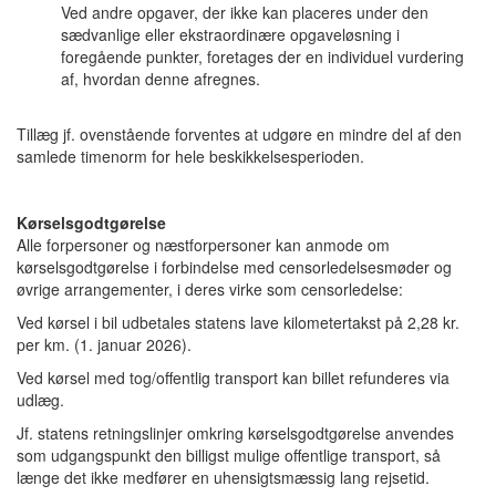
Ved andre opgaver, der ikke kan placeres under den
sædvanlige eller ekstraordinære opgaveløsning i
foregående punkter, foretages der en individuel vurdering
af, hvordan denne afregnes.
Tillæg jf. ovenstående forventes at udgøre en mindre del af den
samlede timenorm for hele beskikkelsesperioden.
Kørselsgodtgørelse
Alle forpersoner og næstforpersoner kan anmode om
kørselsgodtgørelse i forbindelse med censorledelsesmøder og
øvrige arrangementer, i deres virke som censorledelse:
Ved kørsel i bil udbetales statens lave kilometertakst på 2,28 kr.
per km. (1. januar 2026).
Ved kørsel med tog/offentlig transport kan billet refunderes via
udlæg.
Jf. statens retningslinjer omkring kørselsgodtgørelse anvendes
som udgangspunkt den billigst mulige offentlige transport, så
længe det ikke medfører en uhensigtsmæssig lang rejsetid.