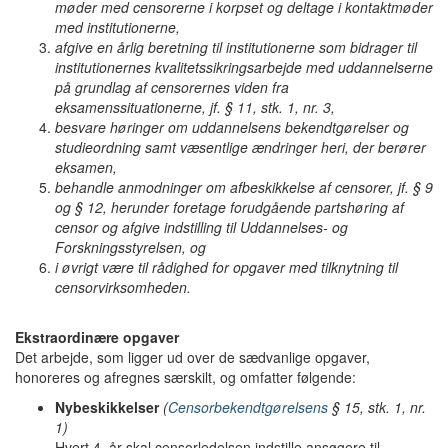
møder med censorerne i korpset og deltage i kontaktmøder
med institutionerne,
afgive en årlig beretning til institutionerne som bidrager til
institutionernes kvalitetssikringsarbejde med uddannelserne
på grundlag af censorernes viden fra
eksamenssituationerne, jf. § 11, stk. 1, nr. 3,
besvare høringer om uddannelsens bekendtgørelser og
studieordning samt væsentlige ændringer heri, der berører
eksamen,
behandle anmodninger om afbeskikkelse af censorer, jf. § 9
og § 12, herunder foretage forudgående partshøring af
censor og afgive indstilling til Uddannelses- og
Forskningsstyrelsen, og
i øvrigt være til rådighed for opgaver med tilknytning til
censorvirksomheden.
Ekstraordinære opgaver
Det arbejde, som ligger ud over de sædvanlige opgaver,
honoreres og afregnes særskilt, og omfatter følgende:
Nybeskikkelser
(
Censorbekendtgørelsens
§ 15, stk. 1, nr.
1)
Hvert 4. år skal censorledelsen indstille ansøgere til