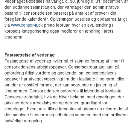
Vederlaget udbetales halvårligt, d. 30. juni og d. 31. december, af
den uddannelsesinstitution, der varetager den administrative
bistand til censorledelsen baseret på antallet af prøver i det
foregående kalenderår. Oplysningen udstilles og opdateres årligt
via
www.censor-it.dk
primo februar, hvor en evt. ændring i
korpsets kategorisering også medfører en ændring i årets
timenorm.
Fastsættelse af vederlag
Fastsættelse af vederlag hviler på et skønnet forbrug af timer til
censorledelsens arbejdsopgaver. Censorsekretariatet kan på
opfordring årligt vurdere og godkende, om censorledelsens
opgaver har afveget væsentligt fra den fastlagte timenorm, eller
om der er opstået forhold, der kan begrunde en justering af
timenormen. Censorledelsen opfordres til løbende at kontakte
Censorsekretariatet, hvis de bliver bekendt med ændringer, der
påvirker deres arbejdsbyrde og dermed grundlaget for
vederlaget. Eventuelle tillæg forventes at udgøre en mindre del af
den samlede timenorm og udbetales sammen med den ordinære
halvårlige afregning.