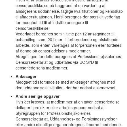
censorbeskikkelse på baggrund af en vurdering af
ansøgerens uddannelse, faglige kvalifikationer og kendskab
til aftagersituationen. Hertil beregnes der særskilt vederlag
for medgået tid til at indstille ansøgere til
censorbeskikkelse.
Vederlaget beregnes som 1 time per 12 ansøgninger til
behandling, samt 20 timer til forberedende og afsluttende
arbejde, som enten varetages af forpersonen eller fordeles
af denne på censorledelsens medlemmer.
Afregningen for dette beregnes af Professionshøjskolernes
Censorsekretariat og udbetales via UC SYD til
censorledelsens medlemmer.
Ankesager
Medgået tid i forbindelse med ankesager afregnes med
den uddannelsesinstitution, der har nedsat ankenævnet.
Andre særlige opgaver
Hvis det kræves, at medlemmer af en given censorledelse
deltager i projekter eller arbejdsgrupper nedsat af
Styregruppen for Professionshøjskolernes
Censorsekretariat, Uddannelses- og Forskningsstyrelsen
eller andre offentlige organer afregnes timerne med denne.