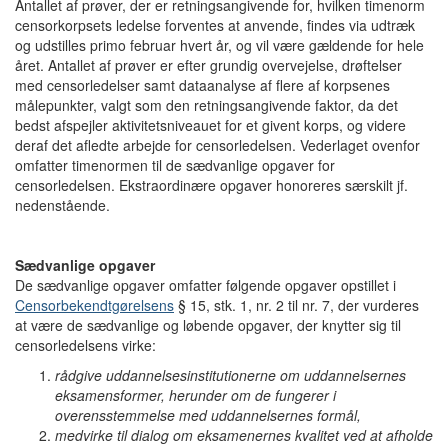
Antallet af prøver, der er retningsangivende for, hvilken timenorm
censorkorpsets ledelse forventes at anvende, findes via udtræk
og udstilles primo februar hvert år, og vil være gældende for hele
året. Antallet af prøver er efter grundig overvejelse, drøftelser
med censorledelser samt dataanalyse af flere af korpsenes
målepunkter, valgt som den retningsangivende faktor, da det
bedst afspejler aktivitetsniveauet for et givent korps, og videre
deraf det afledte arbejde for censorledelsen. Vederlaget ovenfor
omfatter timenormen til de sædvanlige opgaver for
censorledelsen. Ekstraordinære opgaver honoreres særskilt jf.
nedenstående.
Sædvanlige opgaver
De sædvanlige opgaver omfatter følgende opgaver opstillet i
Censorbekendtgørelsens
§ 15, stk. 1, nr. 2 til nr. 7, der vurderes
at være de sædvanlige og løbende opgaver, der knytter sig til
censorledelsens virke:
rådgive uddannelsesinstitutionerne om uddannelsernes
eksamensformer, herunder om de fungerer i
overensstemmelse med uddannelsernes formål,
medvirke til dialog om eksamenernes kvalitet ved at afholde